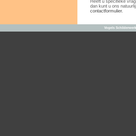
Heeft u specifieke vrag
dan kunt u ons natuurli
contactformulier
.
Vogels Schilderwer