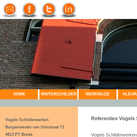
HOME
WINTERSCHILDER
WERKWIJZE
KLEUR
Referenties Vogels
Vogels Schilderwerken
Burgemeester van Gilsstraat 71
4813 PT Breda
Vogels Schilderwerken 